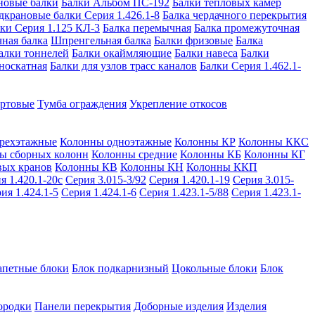
новые балки
Балки Альбом ПС-192
Балки тепловых камер
дкрановые балки Серия 1.426.1-8
Балка чердачного перекрытия
ки Серия 1.125 КЛ-3
Балка перемычная
Балка промежуточная
ная балка
Шпренгельная балка
Балки фризовые
Балка
алки тоннелей
Балки окаймляющие
Балки навеса
Балки
носкатная
Балки для узлов трасс каналов
Балки Серия 1.462.1-
ортовые
Тумба ограждения
Укрепление откосов
рехэтажные
Колонны одноэтажные
Колонны КР
Колонны ККС
ы сборных колонн
Колонны средние
Колонны КБ
Колонны КГ
вых кранов
Колонны КВ
Колонны КН
Колонны ККП
я 1.420.1-20с
Серия 3.015-3/92
Серия 1.420.1-19
Серия 3.015-
ия 1.424.1-5
Серия 1.424.1-6
Серия 1.423.1-5/88
Серия 1.423.1-
апетные блоки
Блок подкарнизный
Цокольные блоки
Блок
ородки
Панели перекрытия
Доборные изделия
Изделия