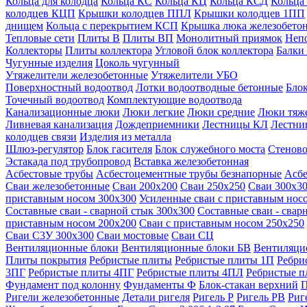
Кольца для колодца
Кольца КС
Кольца КЦ
Кольца КСД
Кольца
колодцев КЦП
Крышки колодцев ППЛ
Крышки колодцев 1ПП
днищем
Кольца с перекрытием КСП
Крышка люка железобето
Тепловые сети
Плиты В
Плиты ВП
Монолитный приямок
Неп
Коллекторы
Плиты коллектора
Угловой блок коллектора
Балки
Чугунные изделия
Цоколь чугунный
Утяжелители железобетонные
Утяжелители УБО
Поверхностный водоотвод
Лотки водоотводные бетонные
Блок
Точечный водоотвод
Комплектующие водоотвода
Канализационные люки
Люки легкие
Люки средние
Люки тяж
Ливневая канализация
Дождеприемники
Лестницы КЛ
Лестни
колодцев связи
Изделия из металла
Шлюз-регулятор
Блок гасителя
Блок служебного моста
Стеново
Эстакада под трубопровод
Вставка железобетонная
Асбестовые трубы
Асбестоцементные трубы безнапорные
Асбе
Сваи железобетонные
Сваи 200х200
Сваи 250х250
Сваи 300х3
приставным носом 300х300
Усиленные сваи с приставным нос
Составные сваи - сварной стык 300х300
Составные сваи - свар
приставным носом 200х200
Сваи с приставным носом 250х250
Сваи С3У 300х300
Сваи мостовые
Сваи СЦ
Вентиляционные блоки
Вентиляционные блоки БВ
Вентиляци
Плиты покрытия
Ребристые плиты
Ребристые плиты 1П
Ребри
3ПГ
Ребристые плиты 4ПГ
Ребристые плиты 4ПЛ
Ребристые 
Фундамент под колонну
Фундаменты Ф
Блок-стакан верхний
П
Ригели железобетонные
Детали ригеля
Ригель Р
Ригель РВ
Риг