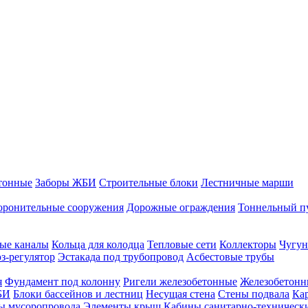
тонные
Заборы ЖБИ
Строительные блоки
Лестничные марши
оронительные сооружения
Дорожные ограждения
Тоннельный п
ые каналы
Кольца для колодца
Тепловые сети
Коллекторы
Чугун
-регулятор
Эстакада под трубопровод
Асбестовые трубы
я
Фундамент под колонну
Ригели железобетонные
Железобетонн
БИ
Блоки бассейнов и лестниц
Несущая стена
Стены подвала
Ка
ы мусоропровода
Элементы крыш
Кабины санитарно-техническ