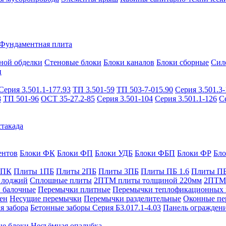
Фундаментная плита
ной обделки
Стеновые блоки
Блоки каналов
Блоки сборные
Сил
и
Серия 3.501.1-177.93
ТП 3.501-59
ТП 503-7-015.90
Серия 3.501.3-
8
ТП 501-96
ОСТ 35-27.2-85
Серия 3.501-104
Серия 3.501.1-126
С
такада
ентов
Блоки ФК
Блоки ФП
Блоки УДБ
Блоки ФБП
Блоки ФР
Бл
1ПК
Плиты 1ПБ
Плиты 2ПБ
Плиты 3ПБ
Плиты ПБ 1.6
Плиты ПБ
 лоджий
Сплошные плиты
2ПТМ плиты толщиной 220мм
2ПТМ 
 балочные
Перемычки плитные
Перемычки теплофикационных 
ен
Несущие перемычки
Перемычки разделительные
Оконные пе
я забора
Бетонные заборы Серия Б3.017.1-4.03
Панель ограждени
ые блоки
Несъёмная опалубка