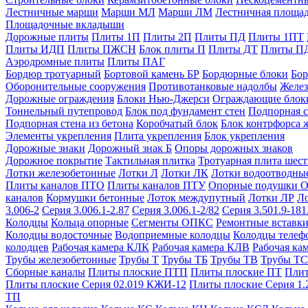
Лестничные марши
Марши МЛ
Марши ЛМ
Лестничная площа
Площадочные вкладыши
Дорожные плиты
Плиты 1П
Плиты 2П
Плиты ПД
Плиты 1ПТ
Плиты ИДП
Плиты ПЖСН
Блок плиты П
Плиты ДТ
Плиты П
Аэродромные плиты
Плиты ПАГ
Бордюр тротуарный
Бортовой камень БР
Бордюрные блоки
Бор
Оборонительные сооружения
Противотанковые надолбы
Желез
Дорожные ограждения
Блоки Нью-Джерси
Ограждающие блок
Тоннельный путепровод
Блок под фундамент стен
Подпорная с
Подпорная стена из бетона
Коробчатый блок
Блок контрфорса 
Элементы укрепления
Плита укрепления
Блок укрепления
Дорожные знаки
Дорожный знак Б
Опоры дорожных знаков
Дорожное покрытие
Тактильная плитка
Тротуарная плита шес
Лотки железобетонные
Лотки Л
Лотки ЛК
Лотки водоотводны
Плиты каналов ПТО
Плиты каналов ПТУ
Опорные подушки 
каналов
Кормушки бетонные
Лоток междупутный
Лотки ЛР
Л
3.006-2
Серия 3.006.1-2.87
Серия 3.006.1-2/82
Серия 3.501.9-181
Колодцы
Кольца опорные
Сегменты ОПКС
Ремонтные вставк
Колодцы водосточные
Водоприемные колодцы
Колодцы теле
колодцев
Рабочая камера КЛК
Рабочая камера КЛВ
Рабочая ка
Трубы железобетонные
Трубы Т
Трубы ТБ
Трубы ТВ
Трубы ТС
Сборные каналы
Плиты плоские ПТП
Плиты плоские ПТ
Плит
Плиты плоские Серия 02.019 КЖИ-12
Плиты плоские Серия 1.
ТП