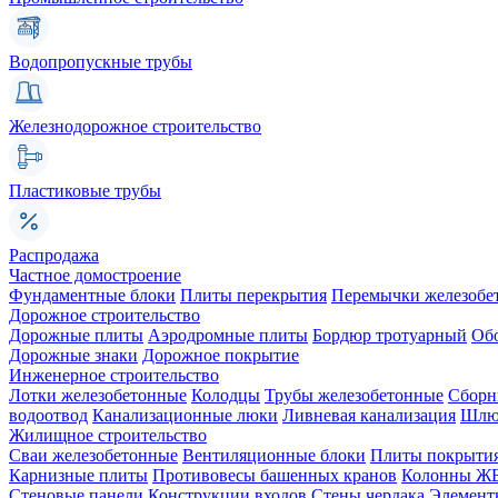
Водопропускные трубы
Железнодорожное строительство
Пластиковые трубы
Распродажа
Частное домостроение
Фундаментные блоки
Плиты перекрытия
Перемычки железобе
Дорожное строительство
Дорожные плиты
Аэродромные плиты
Бордюр тротуарный
Об
Дорожные знаки
Дорожное покрытие
Инженерное строительство
Лотки железобетонные
Колодцы
Трубы железобетонные
Сборн
водоотвод
Канализационные люки
Ливневая канализация
Шлюз
Жилищное строительство
Сваи железобетонные
Вентиляционные блоки
Плиты покрыти
Карнизные плиты
Противовесы башенных кранов
Колонны Ж
Стеновые панели
Конструкции входов
Стены чердака
Элемент