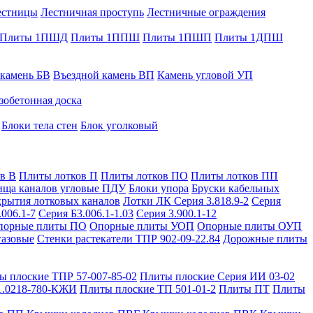
естницы
Лестничная проступь
Лестничные ограждения
Плиты 1ПШД
Плиты 1ППШ
Плиты 1ПШП
Плиты 1ДПШ
 камень БВ
Въездной камень ВП
Камень угловой УП
зобетонная доска
Блоки тела стен
Блок уголковый
в В
Плиты лотков П
Плиты лотков ПО
Плиты лотков ПП
ища каналов угловые ПДУ
Блоки упора
Бруски кабельных
рытия лотковых каналов
Лотки ЛК Серия 3.818.9-2
Серия
.006.1-7
Серия Б3.006.1-1.03
Серия 3.900.1-12
порные плиты ПО
Опорные плиты УОП
Опорные плиты ОУП
газовые
Стенки растекатели ТПР 902-09-22.84
Дорожные плиты
ы плоские ТПР 57-007-85-02
Плиты плоские Серия ИИ 03-02
1.0218-780-КЖИ
Плиты плоские ТП 501-01-2
Плиты ПТ
Плиты