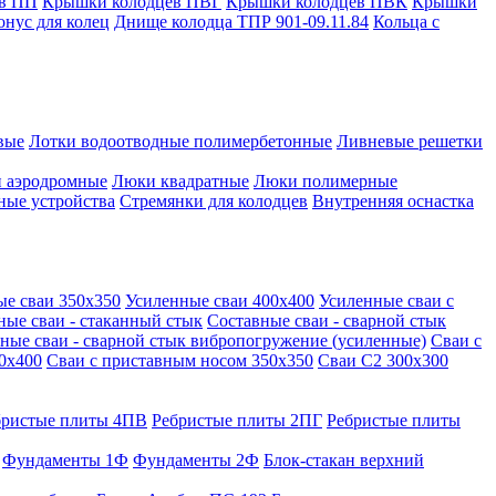
в ПП
Крышки колодцев ПВГ
Крышки колодцев ПВК
Крышки
онус для колец
Днище колодца ТПР 901-09.11.84
Кольца с
вые
Лотки водоотводные полимербетонные
Ливневые решетки
 аэродромные
Люки квадратные
Люки полимерные
ные устройства
Стремянки для колодцев
Внутренняя оснастка
ые сваи 350х350
Усиленные сваи 400х400
Усиленные сваи с
ные сваи - стаканный стык
Составные сваи - сварной стык
ные сваи - сварной стык вибропогружение (усиленные)
Сваи с
0х400
Сваи с приставным носом 350х350
Сваи С2 300х300
бристые плиты 4ПВ
Ребристые плиты 2ПГ
Ребристые плиты
Фундаменты 1Ф
Фундаменты 2Ф
Блок-стакан верхний