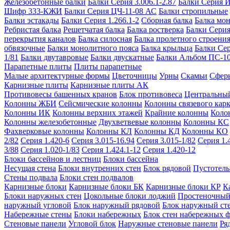
Железобетонные балки
Балки Серия 3.006.1-2.87
Балки Серия 
Шифр 333-КЖИ
Балки Серия ЦЧ-11-08 АС
Балки стропильные
Балки эстакады
Балки Серия 1.266.1-2
Сборная балка
Балка мо
Ребристая балка
Решетчатая балка
Балка ростверка
Балки Серия
перекрытия каналов
Балка силосная
Балка пролетного строени
обвязочные
Балки монолитного пояса
Балка крыльца
Балки Се
1/81
Балки двутавровые
Балки двускатные
Балки Альбом ПС-1
Парапетные плиты
Плиты парапетные
Малые архитектурные формы
Цветочницы
Урны
Скамьи
Сфер
Карнизные плиты
Карнизные плиты АК
Противовесы башенных кранов
Блок противовеса
Центральный
Колонны ЖБИ
Сейсмические колонны
Колонны связевого карк
Колонны ИК
Колонны верхних этажей
Крайние колонны
Коло
Колонны железобетонные
Двухветвевые колонны
Колонны КС
Фахверковые колонны
Колонны КЛ
Колонны КД
Колонны КО
2/82
Серия 1.420-6
Серия 3.015-16.94
Серия 3.015-1/82
Серия 1.
3/88
Серия 1.020-1/83
Серия 1.424.1-12
Серия 1.420-12
Блоки бассейнов и лестниц
Блоки бассейна
Несущая стена
Блоки внутренних стен
Блок рядовой
Пустотелы
Стены подвала
Блоки стен подвалов
Карнизные блоки
Карнизные блоки БК
Карнизные блоки КР
К
Блоки наружных стен
Цокольные блоки лоджий
Простеночный
наружный угловой
Блок наружный рядовой
Блок наружный ст
Набережные стены
Блоки набережных
Блок стен набережных 
Стеновые панели
Угловой блок
Наружные стеновые панели
Ря