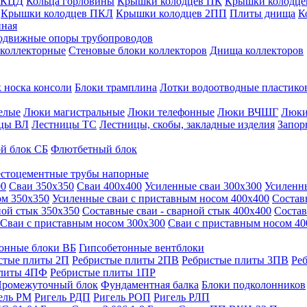
 КЦД
Кольца горловины
Крышки колодцев ПК
Крышки колодце
Крышки колодцев ПКЛ
Крышки колодцев 2ПП
Плиты днища
К
нная
одвижные опоры трубопроводов
 коллекторные
Стеновые блоки коллекторов
Днища коллекторов
 носка консоли
Блоки трамплина
Лотки водоотводные пластико
елые
Люки магистральные
Люки телефонные
Люки ВЧШГ
Люки
цы ВЛ
Лестницы ТС
Лестницы, скобы, закладные изделия
Запор
й блок СБ
Флютбетный блок
стоцементные трубы напорные
00
Сваи 350х350
Сваи 400х400
Усиленные сваи 300х300
Усиленн
ом 350х350
Усиленные сваи с приставным носом 400х400
Состав
ной стык 350х350
Составные сваи - сварной стык 400х400
Состав
Сваи с приставным носом 300х300
Сваи с приставным носом 40
онные блоки ВБ
Гипсобетонные вентблоки
стые плиты 2П
Ребристые плиты 2ПВ
Ребристые плиты 3ПВ
Ре
плиты 4ПФ
Ребристые плиты 1ПР
ромежуточный блок
Фундаментная балка
Блоки подколонников
ель РМ
Ригель РДП
Ригель РОП
Ригель РЛП