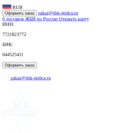
RUB
zakaz@dsk-stolica.ru
Оформить заказ
0
доставок ЖБИ по России
Открыть карту
ИНН:
7721823772
БИК:
044525411
Оформить заказ
zakaz@dsk-stolica.ru