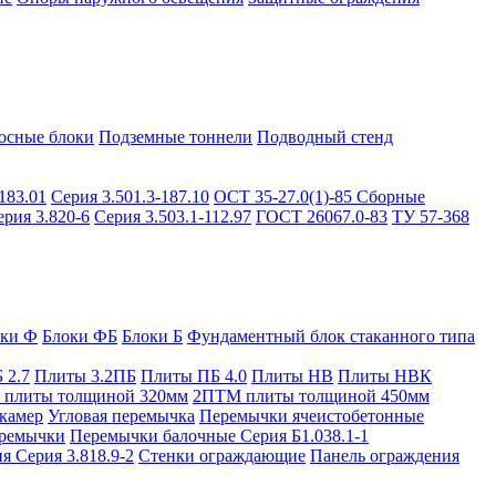
осные блоки
Подземные тоннели
Подводный стенд
183.01
Серия 3.501.3-187.10
ОСТ 35-27.0(1)-85
Сборные
ерия 3.820-6
Серия 3.503.1-112.97
ГОСТ 26067.0-83
ТУ 57-368
оки Ф
Блоки ФБ
Блоки Б
Фундаментный блок стаканного типа
 2.7
Плиты 3.2ПБ
Плиты ПБ 4.0
Плиты НВ
Плиты НВК
плиты толщиной 320мм
2ПТМ плиты толщиной 450мм
камер
Угловая перемычка
Перемычки ячеистобетонные
ремычки
Перемычки балочные Серия Б1.038.1-1
я Серия 3.818.9-2
Стенки ограждающие
Панель ограждения