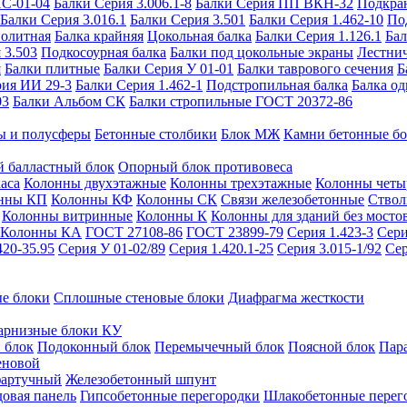
ИС-01-04
Балки Серия 3.006.1-8
Балки Серия ПП ВКН-32
Подкра
Балки Серия 3.016.1
Балки Серия 3.501
Балки Серия 1.462-10
По
нолитная
Балка крайняя
Цокольная балка
Балки Серия 1.126.1
Бал
 3.503
Подкосоурная балка
Балки под цокольные экраны
Лестнич
я
Балки плитные
Балки Серия У 01-01
Балки таврового сечения
Б
рия ИИ 29-3
Балки Серия 1.462-1
Подстропильная балка
Балка од
03
Балки Альбом СК
Балки стропильные ГОСТ 20372-86
ы и полусферы
Бетонные столбики
Блок МЖ
Камни бетонные б
 балластный блок
Опорный блок противовеса
аса
Колонны двухэтажные
Колонны трехэтажные
Колонны четы
нны КП
Колонны КФ
Колонны СК
Связи железобетонные
Ствол
Колонны витринные
Колонны К
Колонны для зданий без мосто
Колонны КА
ГОСТ 27108-86
ГОСТ 23899-79
Серия 1.423-3
Сери
420-35.95
Серия У 01-02/89
Серия 1.420.1-25
Серия 3.015-1/92
Сер
е блоки
Сплошные стеновые блоки
Диафрагма жесткости
арнизные блоки КУ
 блок
Подоконный блок
Перемычечный блок
Поясной блок
Пар
еновой
фартучный
Железобетонный шпунт
довая панель
Гипсобетонные перегородки
Шлакобетонные перег