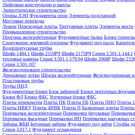
Лифтовые конструкции и шахты
Энергетическое строительство
Опоры ЛЭП
Фундаменты опор
Элементы подстанций
Мостовые переходы
Лежни
Переходные плиты
Тротуарные плиты
Элементы моста
Промышленное строительство
Прогоны железобетонные
Фундаментные балки
Блоки тоннель
Сооружение земляной плотины
Фундамент под насос
Капител
Водопропускные трубы
Шифр 1484.1
Шифр 2119РЧ
Шифр 2175РЧ
Серия 3.501.1-144.1
тепловые камеры
Серия 3.501.1-179.94
Шифр 2068Р
Шифр 233
Серия 3.501-107
Железнодорожное строительство
Дренажные лотки
Шпалы железобетонные
Железнодорожная эс
Пластиковые трубы
Трубы ПНД
Фундаментные блоки
Блок забивной
Блоки ленточных фундам
Блоки ФЛ
Блоки ФБС
Усеченные блоки ФБС
Плиты перекрытия
Плиты ПК
Плиты ПБ
Плиты ПНО
Плиты 
Плиты НВКУ
Плиты 4НВК
Плиты П
Балконные плиты
Плиты
Перемычки железобетонные
Перемычки брусковые
Перемычки
Перемычки фасадные
Перемычки ИП
Перемычки наружных ст
Заборы ЖБИ
Бетонные заборы
Фундамент под забор
Столбы дл
Серия 3.017-1
Фундамент ограждения
Строительные блоки
Керамзитобетонные блоки
Пескоцементн