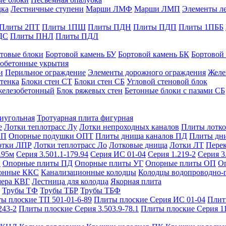
дка
Лестничные ступени
Марши ЛМФ
Марши ЛМП
Элементы л
Плиты 2ПТ
Плиты 1ПШ
Плиты ПДН
Плиты ПДП
Плиты 1ПББ
ДС
Плиты ПНЛ
Плиты ПДЛ
товые блоки
Бортовой камень БУ
Бортовой камень БК
Бортовой
обетонные укрытия
и
Перильное ограждение
Элементы дорожного ограждения
Желе
тенка
Блоки стен СТ
Блоки стен СБ
Угловой стеновой блок
железобетонный
Блок ряжевых стен
Бетонные блоки с пазами СБ
тиугольная
Тротуарная плита фигурная
е
Лотки теплотрасс Лу
Лотки непроходных каналов
Плиты лотко
ОП
Опорные подушки ОПТ
Плиты днища каналов ПД
Плиты дн
отки ЛПР
Лотки теплотрасс Ло
Лотковые днища
Лотки ЛТ
Перек
.95м
Серия 3.501.1-179.94
Серия ИС 01-04
Серия 1.219-2
Серия 3
и
Опорные плиты ПД
Опорные плиты УГ
Опорные плиты ОП
О
фонные ККС
Канализационные колодцы
Колодцы водопроводно-
мера КВГ
Лестница для колодца
Якорная плита
Трубы ТФ
Трубы ТБР
Трубы ТБФ
ы плоские ТП 501-01-6-89
Плиты плоские Серия ИС 01-04
Плит
243-2
Плиты плоские Серия 3.503.9-78.1
Плиты плоские Серия 1