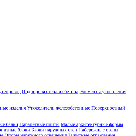
утепровод
Подпорная стена из бетона
Элементы укрепления
ные изделия
Утяжелители железобетонные
Поверхностный
ые балки
Парапетные плиты
Малые архитектурные формы
рнизные блоки
Блоки наружных стен
Набережные стены
ие
Опоры наружного освещения
Защитные ограждения